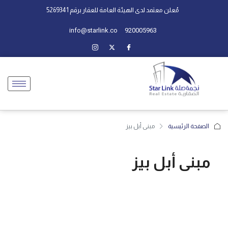
مُعلن معتمد لدى الهيئة العامة للعقار برقم 5269341
info@starlink.co
920005963
الصفحة الرئيسية
مبنى أبل بيز
مبنى أبل بيز